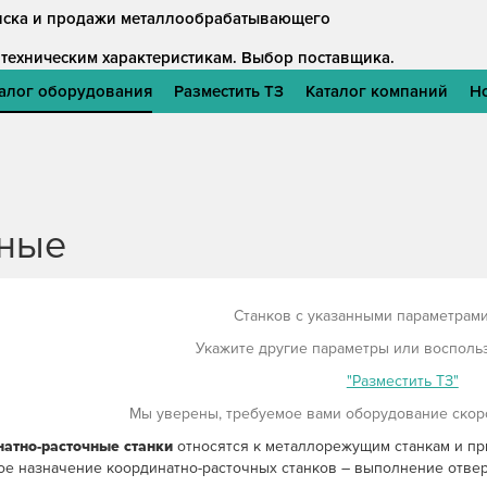
оиска и продажи металлообрабатывающего
 техническим характеристикам.
Выбор поставщика.
алог оборудования
Разместить ТЗ
Каталог компаний
Н
чные
Станков с указанными параметрами 
Укажите другие параметры или восполь
"Разместить ТЗ"
Мы уверены, требуемое вами оборудование скоро
атно-расточные станки
относятся к металлорежущим станкам и пр
е назначение координатно-расточных станков – выполнение отвер