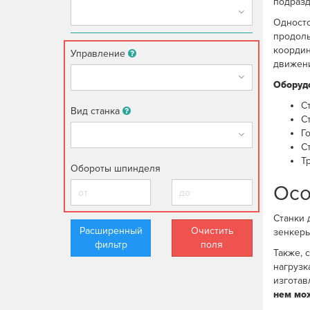
подразд
Односто
продоль
координ
Управление
движени
Оборудо
С
Вид станка
С
Г
Ст
Т
Обороты шпинделя
Осо
Станки 
Расширенный
Очистить
зенкеры
фильтр
поля
Также, 
нагрузк
изготав
нем мож