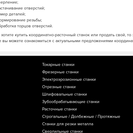
верление;
астачивание отверстий;
амер деталей;
ормирование резьбы;
бработка торцов отверстий.
 хотите купить координатно-расточный станок или продать свой, то 
е вы можете ознакомиться с актуальными предложениями координат
Токарные станки
Фрезерные станки
Электроэрозионные станки
Отрезные станки
Шлифовальные станки
Зубообрабатывающие станки
Расточные станки
Строгальные / Долбежные / Протяжные
Станки для резки металла
Сверлильные станки