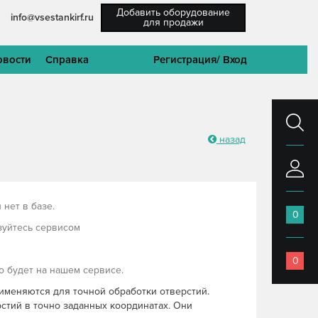
Добавить оборудование
info@vsestankirf.ru
для продажи
овости
Справка
Регистрация
/ Вход
назад
нет в базе.
0
зуйтесь сервисом
0
 будет на нашем сервисе.
именяются для точной обработки отверстий.
стий в точно заданных координатах. Они