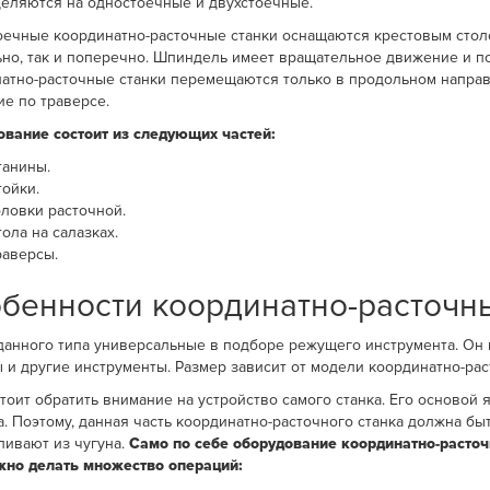
еляются на одностоечные и двухстоечные.
ечные координатно-расточные станки оснащаются крестовым стол
но, так и поперечно. Шпиндель имеет вращательное движение и п
атно-расточные станки перемещаются только в продольном направ
е по траверсе.
вание состоит из следующих частей:
танины.
тойки.
оловки расточной.
ола на салазках.
раверсы.
бенности координатно-расточн
данного типа универсальные в подборе режущего инструмента. Он
 и другие инструменты. Размер зависит от модели координатно-рас
стоит обратить внимание на устройство самого станка. Его основой 
а. Поэтому, данная часть координатно-расточного станка должна бы
ливают из чугуна.
Само по себе оборудование координатно-расточ
но делать множество операций: