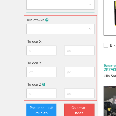
Тип станка
По оси X
В и
По оси Y
Электр
DK776
Jilin S
По оси Z
Расширенный
Очистить
фильтр
поля