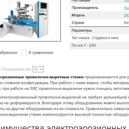
Поставщик
До
Производитель
Su
Модель
DK
Страна
Ки
Параметры
Тип станка - Струйного типа
По оси Y - 250
збранное
К сравнению
 / Показывать по:
оэрозионные проволочно-вырезные станки
предназначаются для р
и сложной конфигурации. При работе с ними важно, чтобы материа
, при работе на ЭЭС проволочно-вырезном нужно очищать заготовк
электроэрозионный проволочно-вырезной не требует дальнейшей ф
ка не деформируется. Благодаря этому оборудованию можно выпол
ть на другом оборудовании из-за стоимости. Сравнительно невысо
чно-вырезном станке компенсируется высокой точностью оборудо
имущества электроэрозионных