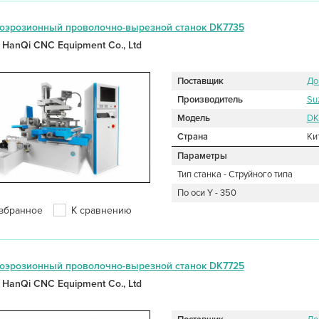
оэрозионный проволочно-вырезной станок DK7735
 HanQi CNC Equipment Co., Ltd
Поставщик
До
Производитель
Su
Модель
DK
Страна
Ки
Параметры
Тип станка - Струйного типа
По оси Y - 350
збранное
К сравнению
оэрозионный проволочно-вырезной станок DK7725
 HanQi CNC Equipment Co., Ltd