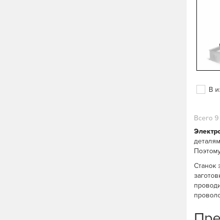
В и
Всего 9
Электр
деталям
Поэтому
Станок 
заготов
проводи
проволо
Пре