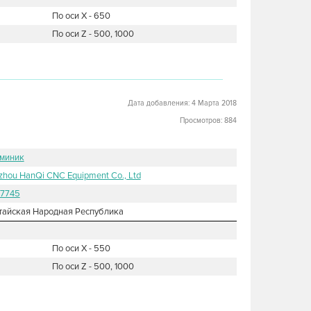
По оси X - 650
По оси Z - 500, 1000
Дата добавления: 4 Марта 2018
Просмотров: 884
миник
zhou HanQi CNC Equipment Co., Ltd
7745
тайская Народная Республика
По оси X - 550
По оси Z - 500, 1000