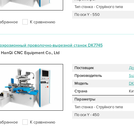
Тип станка - Струйного типа
По оси Y - 550
збранное
К сравнению
оэрозионный проволочно-вырезной станок DK7745
 HanQi CNC Equipment Co., Ltd
Поставщик
До
Производитель
Su
Модель
DK
Страна
Ки
Параметры
Тип станка - Струйного типа
По оси Y - 450
збранное
К сравнению