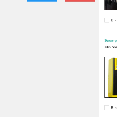
В и
Электр
Jilin S
В и