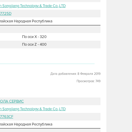
in Songjiang Technology & Trade Co.,LTD
7725D
тайская Народная Республика
По оси X - 320
По оси Z - 400
Дата добавления: 8 Февраля 2019
Просмотров: 749
ОЛА СЕРВИС
in Songjiang Technology & Trade Co.,LTD
7763СF
тайская Народная Республика