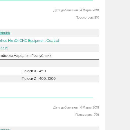
Дата добавления: 4 Марта 2018
Просмотров: 810
миник
zhou HanQi CNC Equipment Co., Ltd
7735
тайская Народная Республика
По оси X - 450
По оси Z - 400, 1000
Дата добавления: 4 Марта 2018
Просмотров: 709