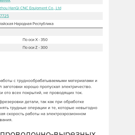
миник
zhou HanQi CNC Equipment Co., Ltd
7725
тайская Народная Республика
По оси X - 350
По оси Z - 300
аботы с труднообрабатываемыми материалами и
л заготовки хорошо пропускал электричество.
и ото всех покрытий, не проводящих ток.
резеровки детали, так как при обработке
нять трудные операции и те, которые невыгодно
кая скорость работы на электроэрозионном
вания.
 проволочно-вырезных