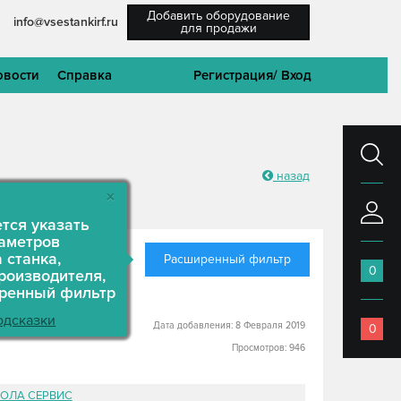
Добавить оборудование
info@vsestankirf.ru
для продажи
овости
Справка
Регистрация
/ Вход
назад
×
ется указать
аметров
 станка,
Расширенный фильтр
0
роизводителя,
иренный фильтр
одсказки
Дата добавления: 8 Февраля 2019
0
Просмотров: 946
ОЛА СЕРВИС