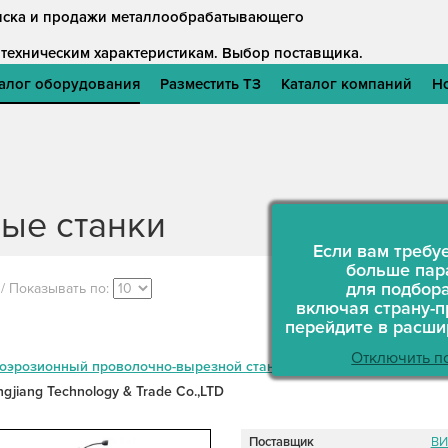
оиска и продажи металлообрабатывающего
 техническим характеристикам.
Выбор поставщика.
алог оборудования
Разместить ТЗ
Каталог компаний
Н
ые станки
Если вам требу
больше пар
для подбора
 / Показывать по:
включая страну-п
перейдите в расш
Отключить п
оэрозионный проволочно-вырезной станок DK7725D
ongjiang Technology & Trade Co.,LTD
Поставщик
ВИ