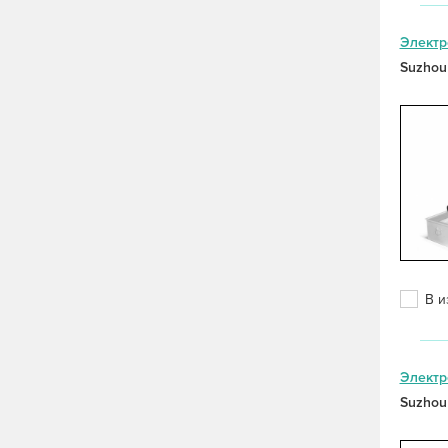
Электр
Suzhou
В и
Электр
Suzhou