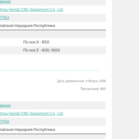
миник
zhou HanQi CNC Equipment Co., Ltd
7763
тайская Народная Республика
По оси X - 850
По оси Z - 600, 1000
Дата добавления: 4 Марта 2018
Просмотров: 845
миник
zhou HanQi CNC Equipment Co., Ltd
7750
тайская Народная Республика