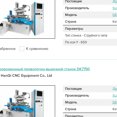
Поставщик
До
Производитель
Su
Модель
DK
Страна
Ки
Параметры
Тип станка - Струйного типа
По оси Y - 650
збранное
К сравнению
оэрозионный проволочно-вырезной станок DK7750
 HanQi CNC Equipment Co., Ltd
Поставщик
До
Производитель
Su
Модель
DK
Страна
Ки
Параметры