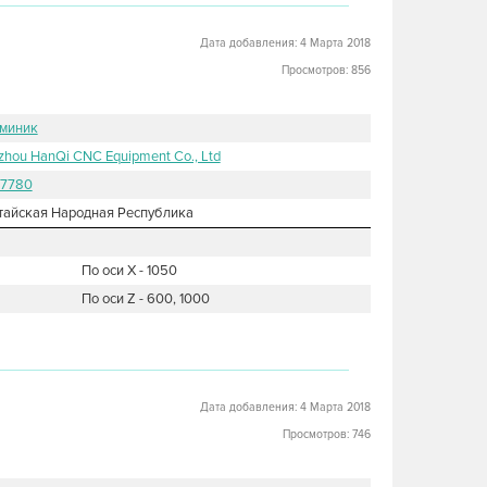
Дата добавления: 4 Марта 2018
Просмотров: 856
миник
zhou HanQi CNC Equipment Co., Ltd
7780
тайская Народная Республика
По оси X - 1050
По оси Z - 600, 1000
Дата добавления: 4 Марта 2018
Просмотров: 746