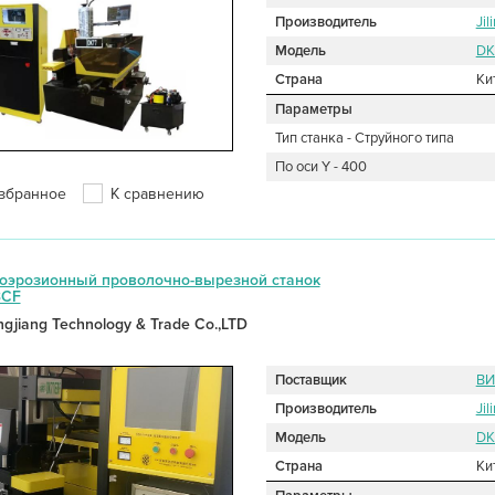
Производитель
Jil
Модель
DK
Страна
Ки
Параметры
Тип станка - Струйного типа
По оси Y - 400
збранное
К сравнению
оэрозионный проволочно-вырезной станок
3СF
ongjiang Technology & Trade Co.,LTD
Поставщик
ВИ
Производитель
Jil
Модель
DK
Страна
Ки