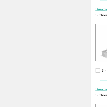
Электр
Suzhou
В и
Электр
Suzhou