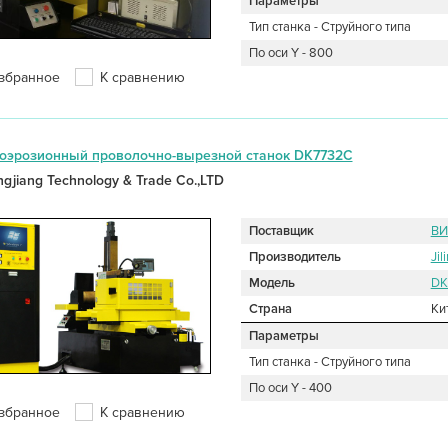
Параметры
Тип станка - Струйного типа
По оси Y - 800
збранное
К сравнению
оэрозионный проволочно-вырезной станок DK7732C
ongjiang Technology & Trade Co.,LTD
Поставщик
ВИ
Производитель
Jil
Модель
DK
Страна
Ки
Параметры
Тип станка - Струйного типа
По оси Y - 400
збранное
К сравнению