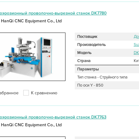
оэрозионный проволочно-вырезной станок DK7780
 HanQi CNC Equipment Co., Ltd
Поставщик
До
Производитель
Su
Модель
DK
Страна
Ки
Параметры
Тип станка - Струйного типа
По оси Y - 850
збранное
К сравнению
оэрозионный проволочно-вырезной станок DK7763
 HanQi CNC Equipment Co., Ltd