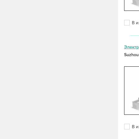
В и
Электр
Suzhou
В и