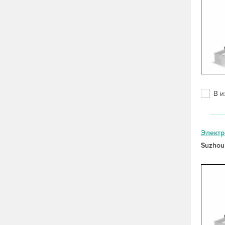
В и
Электр
Suzhou