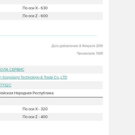
По оси X - 630
По оси Z - 600
Дата добавления: 8 Февраля 2019
Просмотров: 1009
ОЛА СЕРВИС
in Songjiang Technology & Trade Co.,LTD
7732C
тайская Народная Республика
По оси X - 320
По оси Z - 400