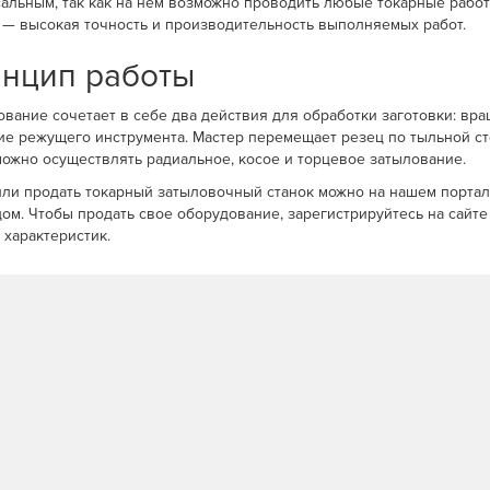
альным, так как на нем возможно проводить любые токарные рабо
 — высокая точность и производительность выполняемых работ.
нцип работы
вание сочетает в себе два действия для обработки заготовки: вр
е режущего инструмента. Мастер перемещает резец по тыльной ст
можно осуществлять радиальное, косое и торцевое затылование.
или продать токарный затыловочный станок можно на нашем портале
ом. Чтобы продать свое оборудование, зарегистрируйтесь на сайте
 характеристик.