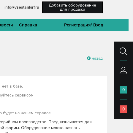
Добавить оборудование
info@vsestankirf.ru
для продажи
овости
Справка
Регистрация
/ Вход
назад
нет в базе.
0
зуйтесь сервисом
0
 будет на нашем сервисе.
серийном производстве. Предназначаются для
ной формы. Оборудование можно назвать