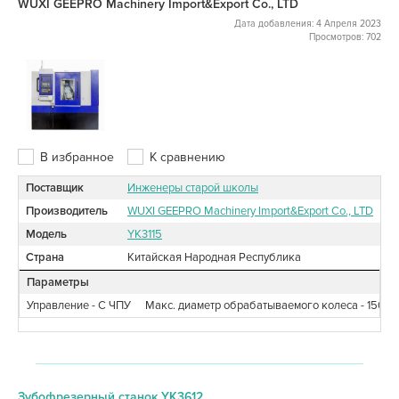
WUXI GEEPRO Machinery Import&Export Co., LTD
Дата добавления: 4 Апреля 2023
Просмотров: 702
В избранное
К сравнению
Поставщик
Инженеры старой школы
Производитель
WUXI GEEPRO Machinery Import&Export Co., LTD
Модель
YK3115
Страна
Китайская Народная Республика
Параметры
Управление - С ЧПУ
Макс. диаметр обрабатываемого колеса - 150
Зубофрезерный станок YK3612