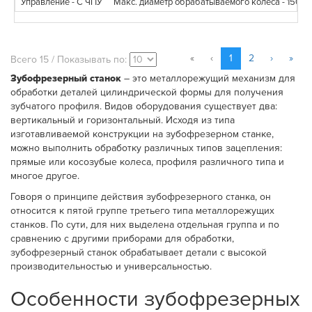
Управление - С ЧПУ
Макс. диаметр обрабатываемого колеса - 150
«
‹
1
2
›
»
Всего 15 / Показывать по:
Зубофрезерный станок
– это металлорежущий механизм для
обработки деталей цилиндрической формы для получения
зубчатого профиля. Видов оборудования существует два:
вертикальный и горизонтальный. Исходя из типа
изготавливаемой конструкции на зубофрезерном станке,
можно выполнить обработку различных типов зацепления:
прямые или косозубые колеса, профиля различного типа и
многое другое.
Говоря о принципе действия зубофрезерного станка, он
относится к пятой группе третьего типа металлорежущих
станков. По сути, для них выделена отдельная группа и по
сравнению с другими приборами для обработки,
зубофрезерный станок обрабатывает детали с высокой
производительностью и универсальностью.
Особенности зубофрезерных