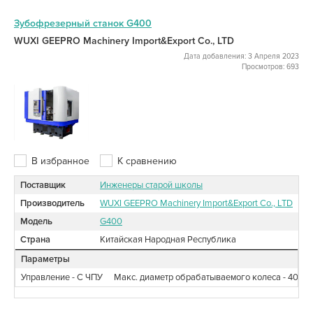
Зубофрезерный станок G400
WUXI GEEPRO Machinery Import&Export Co., LTD
Дата добавления: 3 Апреля 2023
Просмотров: 693
В избранное
К сравнению
Поставщик
Инженеры старой школы
Производитель
WUXI GEEPRO Machinery Import&Export Co., LTD
Модель
G400
Страна
Китайская Народная Республика
Параметры
Управление - С ЧПУ
Макс. диаметр обрабатываемого колеса - 400