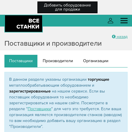
Добавить оборудование
для продажи
назад
О компании
Войти
Поставщики и производители
Каталог оборудования
Поставщики
Производители
Организации
Разместить ТЗ
Каталог компаний
В данном разделе указаны организации
торгующие
Войти
металлообрабатывающим оборудованием и
Новости
зарегистрированные
на нашем сервисе. Если вы
поставщик оборудования то необходимо
Регистрация
Справка
зарегистрироваться на нашем сайте. Посмотрите в
Забыли пароль?
разделе "
Поставщики
" для чего это требуется. Если ваша
Регистрация
/ Вход
организация является производителем станков (заводом)
то вам необходимо добавить вашу организацию в раздел
"Производители".