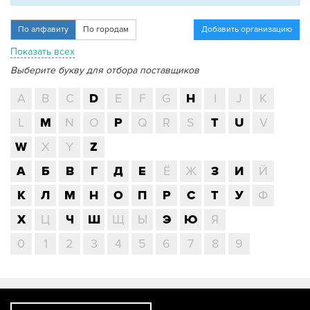
По алфавиту
По городам
Добавить организацию
Показать всех
Выберите букву для отбора поставщиков
A
B
C
D
E
F
G
H
I
J
K
L
M
N
O
P
Q
R
S
T
U
V
W
X
Y
Z
А
Б
В
Г
Д
Е
Ё
Ж
З
И
Й
К
Л
М
Н
О
П
Р
С
Т
У
Ф
Х
Ц
Ч
Ш
Щ
Ы
Э
Ю
Я
0
1
2
3
4
5
6
7
8
9