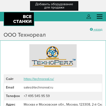
Добавить оборудование
для продажи
назад
О компании
Войти
ООО Технореал
Каталог оборудования
Разместить ТЗ
Каталог компаний
Войти
Новости
Регистрация
Сайт
https://technoreal.ru/
Справка
Забыли пароль?
Email
sales@technoreal.ru
Регистрация
/ Вход
Телефон
+7 495 545 95 59
Адрес
Москва и Московская обл., Москва, 123308, 2-й Сили