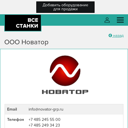
Добавить оборудование
для продажи
назад
О компании
Войти
ООО Новатор
Каталог оборудования
Разместить ТЗ
Каталог компаний
Войти
Новости
Регистрация
Справка
Забыли пароль?
Регистрация
/ Вход
Email
info@novator-grp.ru
Телефон
+7 485 245 55 00
+7 485 249 34 23