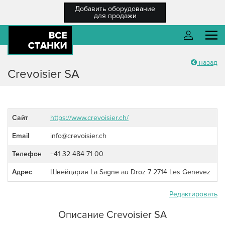
Добавить оборудование
для продажи
назад
О компании
Войти
Crevoisier SA
Каталог оборудования
Разместить ТЗ
Сайт
https://www.crevoisier.ch/
Каталог компаний
Email
info@crevoisier.ch
Войти
Новости
Телефон
+41 32 484 71 00
Регистрация
Справка
Адрес
Швейцария La Sagne au Droz 7 2714 Les Genevez
Забыли пароль?
Регистрация
/ Вход
Редактировать
Описание Crevoisier SA