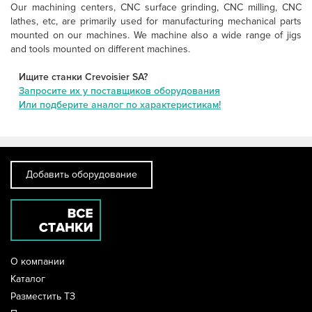
Our machining centers, CNC surface grinding, CNC milling, CNC
lathes, etc, are primarily used for manufacturing mechanical parts
mounted on our machines. We machine also a wide range of jigs
and tools mounted on different machines.
Ищите станки Crevoisier SA?
Запросите их у поставщиков оборудования
Или подберите аналог по характеристикам!
Добавить оборудование
О компании
Каталог
Разместить ТЗ