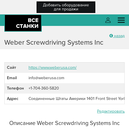
Добавить оборудование
для продажи
назад
О компании
Войти
Weber Screwdriving Systems Inc
Каталог оборудования
Разместить ТЗ
Сайт
https://www.weberusa.com/
Каталог компаний
Email
info@weberusa.com
Войти
Новости
Телефон
+1-704-360-5820
Регистрация
Справка
Адрес
Соединенные Штаты Америки 1401 Front Street Yorkto
Забыли пароль?
Регистрация
/ Вход
Редактировать
Описание Weber Screwdriving Systems Inc