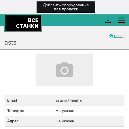
Добавить оборудование
для продажи
назад
О компании
Войти
asts
Каталог оборудования
Разместить ТЗ
Каталог компаний
Войти
Новости
Регистрация
Справка
Email
astarar@mail.ru
Забыли пароль?
Регистрация
/ Вход
Телефон
Не указан
Адрес
Не указан