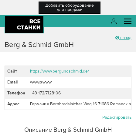
Добавить оборудование
для продажи
назад
О компании
Войти
Berg & Schmid GmbH
Каталог оборудования
Разместить ТЗ
Сайт
https://www.bergundschmid.de/
Каталог компаний
Email
www@www
Войти
Новости
Телефон
+49 172/7128106
Регистрация
Справка
Адрес
Германия Bernhardslaicher Weg 16 71686 Remseck am 
Забыли пароль?
Регистрация
/ Вход
Редактировать
Описание Berg & Schmid GmbH