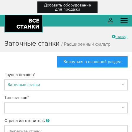
Добавить оборудование
для продажи
назад
О компании
Войти
Заточные станки
/ Расширенный фильтр
Каталог оборудования
Вернуться в основной раздел
Разместить ТЗ
Группа станков
*
Каталог компаний
Войти
Новости
Тип станков
*
Регистрация
Справка
Забыли пароль?
Регистрация
/ Вход
Страна-изготовитель